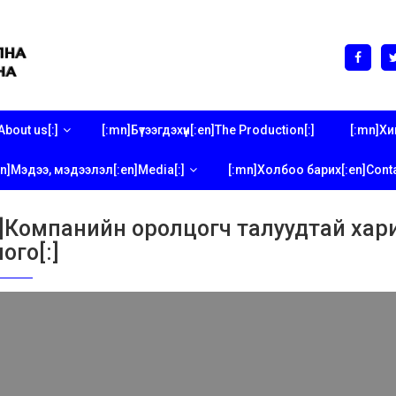
bout us[:]
[:mn]Бүтээгдэхүүн[:en]The Production[:]
[:mn]Хи
n]Мэдээ, мэдээлэл[:en]Media[:]
[:mn]Холбоо барих[:en]Conta
n]Компанийн оролцогч талуудтай хар
ого[:]