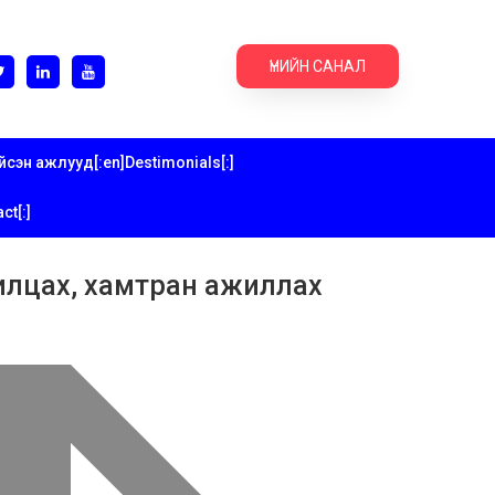
ҮНИЙН САНАЛ
йсэн ажлууд[:en]Destimonials[:]
ct[:]
илцах, хамтран ажиллах