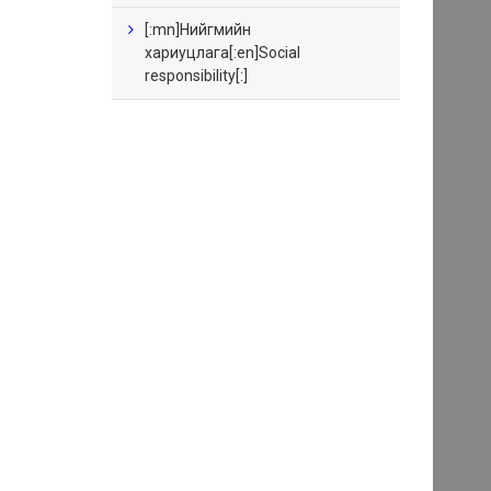
[:mn]Нийгмийн
хариуцлага[:en]Social
responsibility[:]