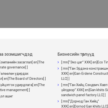
аа эзэмшигчдэд
Бизнесийн төрлүүд
Компанийн засаглал[:en]The
[:mn]“Эко цаг” ХХК[:en]Eco Ti
rate governance[:]
[:mn]“Ган Эрдэнэ констракшн
Төлөөлөн удирдах
ХХК[:en]Gan-Erdene Construct
[:en]The Board of Directors[:]
LLC[:]
Гүйцэтгэх удирдлага[:en]The
[:mn]“Ган Хийц Сэндвич Хав
tive management[:]
үйлдвэр” ХХК[:en]Gan khiits S
sandwich panel factory LLC[:]
ол ашиг
[:mn]“Дорнод Ган Хийц”
ХХК[:en]Dornod Gan khiits LLC[