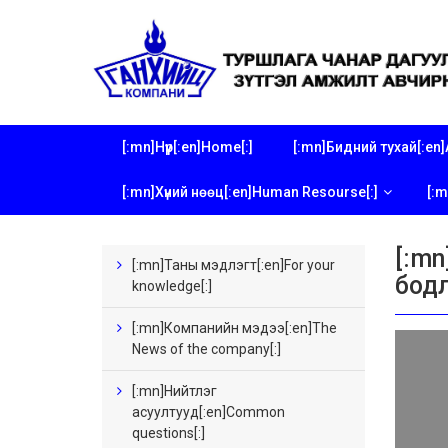
[:mn]Нүүр[:en]Home[:]
[:mn]Бидний тухай[:en]A
[:mn]Хүний нөөц[:en]Human Resourse[:]
[:m
[:m
[:mn]Таны мэдлэгт[:en]For your
бодл
knowledge[:]
[:mn]Компанийн мэдээ[:en]The
News of the company[:]
[:mn]Нийтлэг
асуултууд[:en]Common
questions[:]