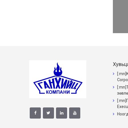
Хувьц
[:mn]
Corpo
[:mn]
зөвлөл
[:mn]
Execu
Ноогд