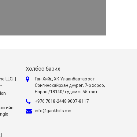
Холбоо барих
me LLC[:]
Ган Хийц ХК Улаанбаатар хот
Сонгинохайрхан дүүрэг, 7-р хороо,
”
Наран /18140/ гудамж, 55 тоот
ion
+976 7018-2448 9007-8117
тангийн
info@gankhiits.mn
ingle
:]