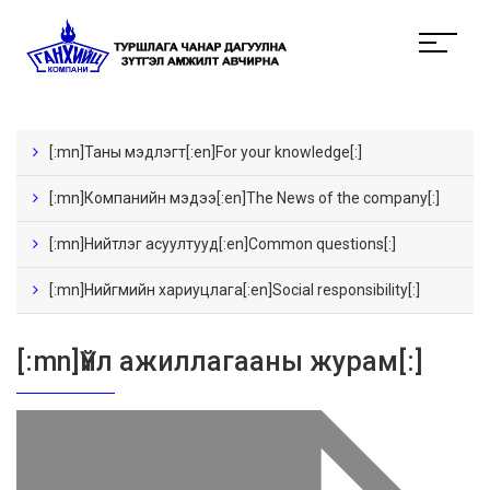
[:mn]Таны мэдлэгт[:en]For your knowledge[:]
[:mn]Компанийн мэдээ[:en]The News of the company[:]
[:mn]Нийтлэг асуултууд[:en]Common questions[:]
[:mn]Нийгмийн хариуцлага[:en]Social responsibility[:]
[:mn]Үйл ажиллагааны журам[:]