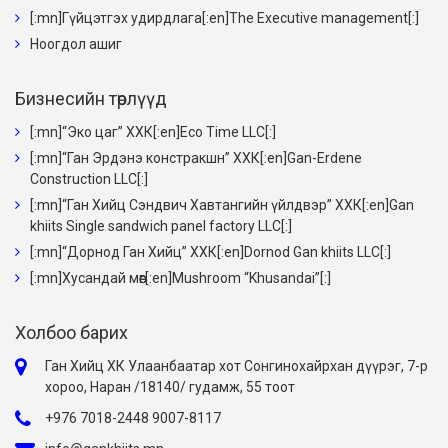
[:mn]Гүйцэтгэх удирдлага[:en]The Executive management[:]
Ноогдол ашиг
Бизнесийн төрлүүд
[:mn]“Эко цаг” ХХК[:en]Eco Time LLC[:]
[:mn]“Ган Эрдэнэ констракшн” ХХК[:en]Gan-Erdene
Construction LLC[:]
[:mn]“Ган Хийц Сэндвич Хавтангийн үйлдвэр” ХХК[:en]Gan
khiits Single sandwich panel factory LLC[:]
[:mn]“Дорнод Ган Хийц” ХХК[:en]Dornod Gan khiits LLC[:]
[:mn]Хусандай мөөг[:en]Mushroom “Khusandai”[:]
Холбоо барих
Ган Хийц ХК Улаанбаатар хот Сонгинохайрхан дүүрэг, 7-р
хороо, Наран /18140/ гудамж, 55 тоот
+976 7018-2448 9007-8117