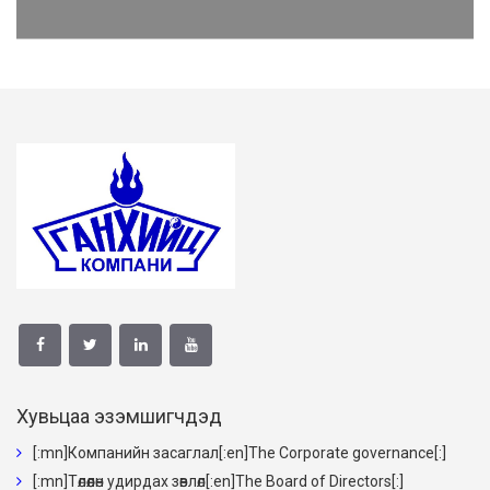
Хувьцаа эзэмшигчдэд
[:mn]Компанийн засаглал[:en]The Corporate governance[:]
[:mn]Төлөөлөн удирдах зөвлөл[:en]The Board of Directors[:]