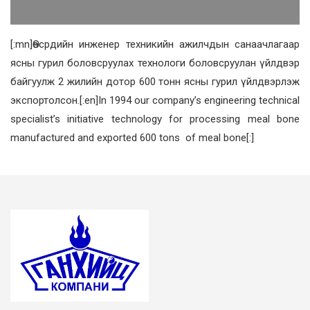
[:mn]Өөсрдийн инженер техникийн ажилчдын санаачлагаар
ясны гурил боловсруулах технологи боловсруулан үйлдвэр
байгуулж 2 жилийн дотор 600 тонн ясны гурил үйлдвэрлэж
экспортолсон.[:en]In 1994 our company’s engineering technical
specialist’s initiative technology for processing meal bone
manufactured and exported 600 tons of meal bone[:]