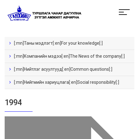
[:mn]Таны мэдлэгт[:en]For your knowledge[:]
[:mn]Компанийн мэдээ[:en]The News of the company[:]
[:mn]Нийтлэг асуултууд[:en]Common questions[:]
[:mn]Нийгмийн хариуцлага[:en]Social responsibility[:]
1994