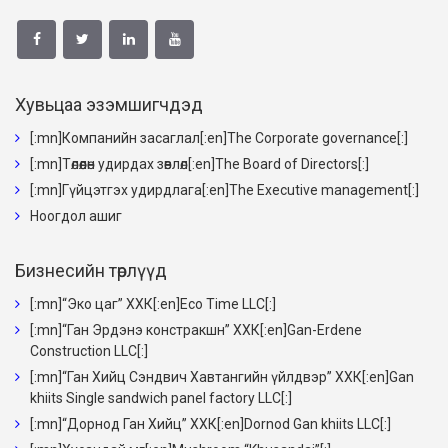
Хувьцаа эзэмшигчдэд
[:mn]Компанийн засаглал[:en]The Corporate governance[:]
[:mn]Төлөөлөн удирдах зөвлөл[:en]The Board of Directors[:]
[:mn]Гүйцэтгэх удирдлага[:en]The Executive management[:]
Ноогдол ашиг
Бизнесийн төрлүүд
[:mn]“Эко цаг” ХХК[:en]Eco Time LLC[:]
[:mn]“Ган Эрдэнэ констракшн” ХХК[:en]Gan-Erdene
Construction LLC[:]
[:mn]“Ган Хийц Сэндвич Хавтангийн үйлдвэр” ХХК[:en]Gan
khiits Single sandwich panel factory LLC[:]
[:mn]“Дорнод Ган Хийц” ХХК[:en]Dornod Gan khiits LLC[:]